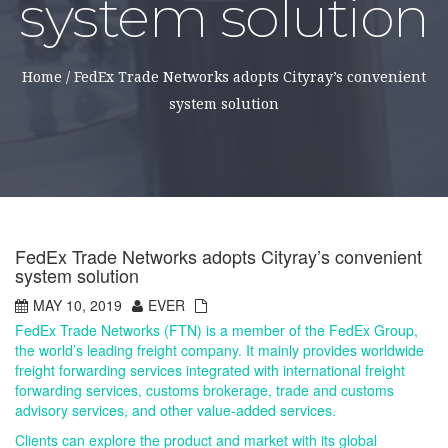
system solution
Home
/
FedEx Trade Networks adopts Cityray’s convenient
system solution
FedEx Trade Networks adopts Cityray’s convenient
system solution
MAY 10, 2019
EVER
FedEx Trade Networks (FTN) is a member of the FedEx Group,
the world’s leading freight company. It mainly provides worldwide
freight forwarding services integrated with international freight
forwarding services, customs brokerage, trade and customs
advisory services, and other value-added services.
Clients can explore the product and market with its global