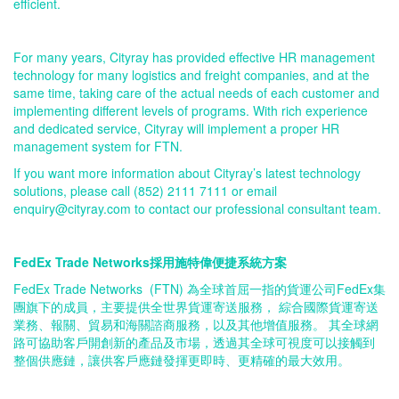
efficient.
For many years, Cityray has provided effective HR management
technology for many logistics and freight companies, and at the
same time, taking care of the actual needs of each customer and
implementing different levels of programs. With rich experience
and dedicated service, Cityray will implement a proper HR
management system for FTN.
If you want more information about Cityray’s latest technology
solutions, please call (852) 2111 7111 or email
enquiry@cityray.com to contact our professional consultant team.
FedEx Trade Networks採用施特偉便捷系統方案
FedEx Trade
Networks
(
FTN)
為全
球
首
屈一指
的貨
運
公
司F
ed
E
x
集
團
旗
下
的成
員
，
主
要
提供全世界貨運寄送服務，
綜
合國際貨運寄送
業務、報關、貿易和海關諮商服務，以及其他增
值
服務。
其
全球網
路可
協
助
客
戶開創新的產品及市場
，
透
過其
全球可視度可以接觸到
整個供應鏈
，
讓供
客
戶應鏈發揮更即時、更精確
的
最大效用
。