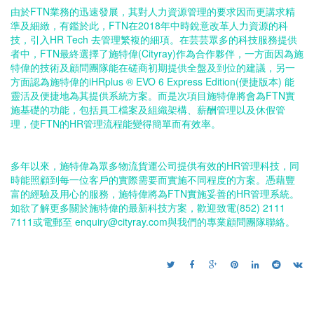
由於
FTN
業
務
的迅
速
發
展
，其對人力資
源
管
理
的要
求
因
而
更講
求
精
準及細
緻
，有鑑於
此
，
FTN
在
2018
年中時銳
意改革
人力資
源
的科
技
，引入
HR
Tech
去管
理
繁
複
的細項。在芸
芸
眾多
的科
技
服
務
提
供
者中，
FTN
最終選
擇
了施特偉
(
Cityray)
作
為
合
作
夥
伴
，一方
面
因
為
施
特偉的技
術
及顧
問
團隊能在磋
商
初
期
提
供
全盤及到位的建
議
，另
一
方面
認
為
施特偉的
i
HRplus
® EVO 6 Express Edition(
便捷
版本
) 能
靈
活
及便
捷
地為其提
供
系
統
方
案
。而
是
次項目施特偉將會為
FTN
實
施
基礎的功
能
，包
括
員
工
檔
案
及組
織
架
構
、薪
酬
管
理
以
及
休
假
管
理
，使
FTN
的
HR
管
理
流
程
能變得簡
單
而有
效
率。
多年以來，施特偉為眾
多
物流貨
運
公
司
提
供
有
效
的
HR
管理科
技
，同
時
能照
顧
到每一位客
戶
的實
際
需
要
而實
施
不同程
度
的方
案
。憑
藉
豐
富
的經
驗
及用心的服
務
，
施特偉
將
為
FTN
實
施
妥
善
的
HR
管
理
系
統
。
如欲了解更多關於施特偉的最新科技方案，歡迎致電(852) 2111
7111或電郵至 enquiry@cityray.com與我們的專業顧問團隊聯絡。